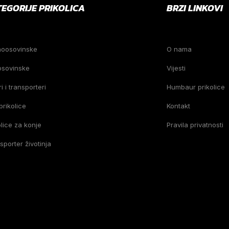
TEGORIJE PRIKOLICA
BRZI LINKOVI
noosovinske
O nama
osovinske
Vijesti
i i transporteri
Humbaur prikolice
prikolice
Kontakt
olice za konje
Pravila privatnosti
sporter životinja