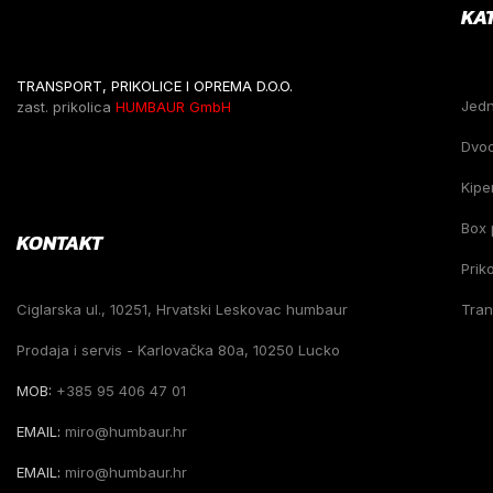
KA
TRANSPORT, PRIKOLICE I OPREMA D.O.O.
Jed
zast. prikolica
HUMBAUR GmbH
Dvo
Kiper
Box 
KONTAKT
Prik
Ciglarska ul., 10251, Hrvatski Leskovac humbaur
Tran
Prodaja i servis - Karlovačka 80a, 10250 Lucko
MOB:
+385 95 406 47 01
EMAIL:
miro@humbaur.hr
EMAIL:
miro@humbaur.hr