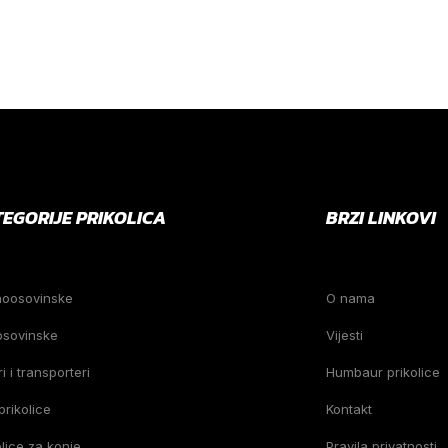
TEGORIJE PRIKOLICA
BRZI LINKOVI
noosovinske
O nama
osovinske
Vijesti
i i transporteri
Humbaur prikolice
prikolice
Kontakt
olice za konje
Pravila privatnosti