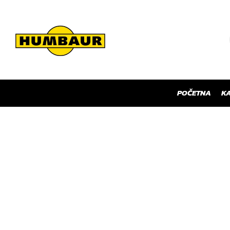
POČETNA
KA