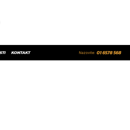
STI
KONTAKT
01 6578 568
Nazovite: