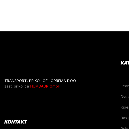
KA
TRANSPORT, PRIKOLICE I OPREMA D.O.O.
Jed
zast. prikolica
HUMBAUR GmbH
Dvo
Kiper
Box 
KONTAKT
Prik