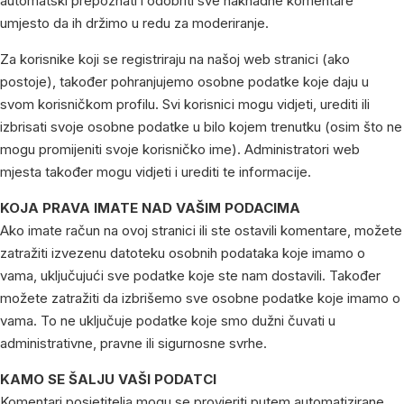
automatski prepoznati i odobriti sve naknadne komentare
umjesto da ih držimo u redu za moderiranje.
Za korisnike koji se registriraju na našoj web stranici (ako
postoje), također pohranjujemo osobne podatke koje daju u
svom korisničkom profilu. Svi korisnici mogu vidjeti, urediti ili
izbrisati svoje osobne podatke u bilo kojem trenutku (osim što ne
mogu promijeniti svoje korisničko ime). Administratori web
mjesta također mogu vidjeti i urediti te informacije.
KOJA PRAVA IMATE NAD VAŠIM PODACIMA
Ako imate račun na ovoj stranici ili ste ostavili komentare, možete
zatražiti izvezenu datoteku osobnih podataka koje imamo o
vama, uključujući sve podatke koje ste nam dostavili. Također
možete zatražiti da izbrišemo sve osobne podatke koje imamo o
vama. To ne uključuje podatke koje smo dužni čuvati u
administrativne, pravne ili sigurnosne svrhe.
KAMO SE ŠALJU VAŠI PODATCI
Komentari posjetitelja mogu se provjeriti putem automatizirane