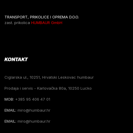
TRANSPORT, PRIKOLICE I OPREMA D.O.O.
zast. prikolica
HUMBAUR GmbH
KONTAKT
Ciglarska ul., 10251, Hrvatski Leskovac humbaur
Prodaja i servis - Karlovačka 80a, 10250 Lucko
MOB:
+385 95 406 47 01
EMAIL:
miro@humbaur.hr
EMAIL:
miro@humbaur.hr