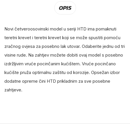
OPIS
Novi četveroosovinski model u seriji HTD ima pomaknuti
teretni krevet i teretni krevet koji se može spustiti pomoću
zračnog ovjesa za posebno lak utovar. Odaberite jednu od tri
visine rude. Na zahtjev možete dobiti ovaj model s posebno
izdržljivim vruće pocinčanim kućištem. Vruće pocinčano
kućište pruža optimalnu zaštitu od korozije. Opsežan izbor
dodatne opreme čini HTD prikladnim za sve posebne
zahtjeve.