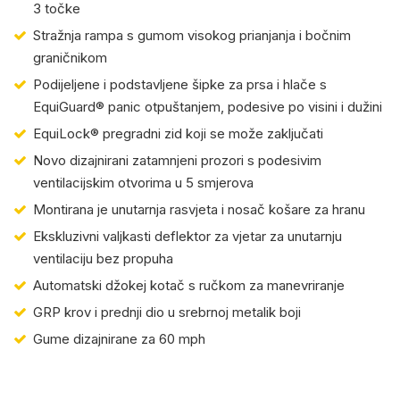
3 točke
Stražnja rampa s gumom visokog prianjanja i bočnim
graničnikom
Podijeljene i podstavljene šipke za prsa i hlače s
EquiGuard® panic otpuštanjem, podesive po visini i dužini
EquiLock® pregradni zid koji se može zaključati
Novo dizajnirani zatamnjeni prozori s podesivim
ventilacijskim otvorima u 5 smjerova
Montirana je unutarnja rasvjeta i nosač košare za hranu
Ekskluzivni valjkasti deflektor za vjetar za unutarnju
ventilaciju bez propuha
Automatski džokej kotač s ručkom za manevriranje
GRP krov i prednji dio u srebrnoj metalik boji
Gume dizajnirane za 60 mph