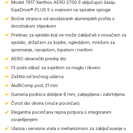
Model 7617 Xanthos AERO 2700 S uključujući šasiju
EquiDrive® PLUS S s ovjesom na spiralne opruge
Bočne stranice od anodiziranih aluminijskih profila s
dvostrukom stijenkom
Pretinac za sjedalo koji se može zaključati s nosačem za
sjedalo, držačem za šopke, ogledalom, mrežom za
spremanje, rasvjetom, lopatom i metlom
AERO-dinamički prednji dio
13-polni utikač sa svjetlom za maglu i rikverc
Zaštita od bočnog udarca
AluBiComp pod, 21 mm
Gumena podnica debljine 8 mm, zalijepljena i zabrtvljena
Čvrsti dio okvira (vruće pocinčan)
Elegantna pocinčana repna potpora s integriranim
osvjetljenjem
Ulazna i servisna vrata s mehanizmom za zaključavanje u