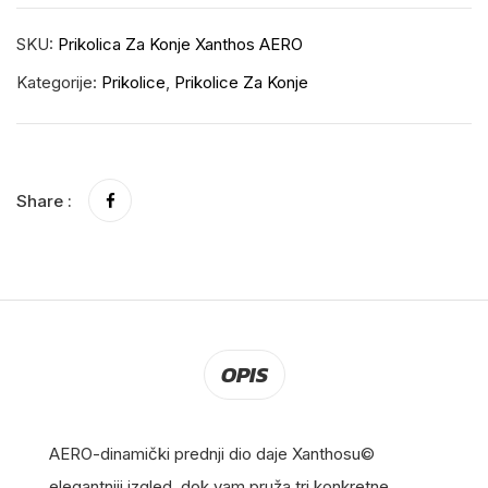
SKU:
Prikolica Za Konje Xanthos AERO
Kategorije:
Prikolice
,
Prikolice Za Konje
Share :
OPIS
AERO-dinamički prednji dio daje Xanthosu©
elegantniji izgled, dok vam pruža tri konkretne