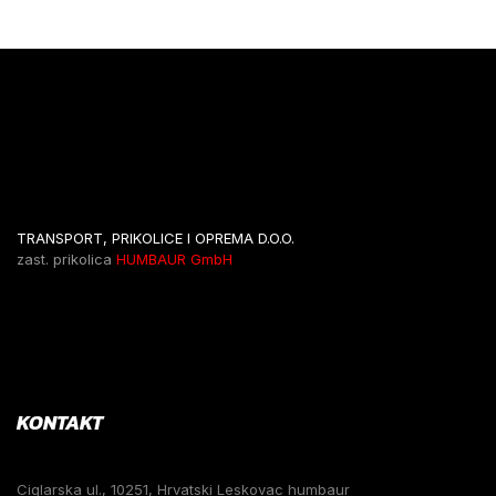
TRANSPORT, PRIKOLICE I OPREMA D.O.O.
zast. prikolica
HUMBAUR GmbH
KONTAKT
Ciglarska ul., 10251, Hrvatski Leskovac humbaur