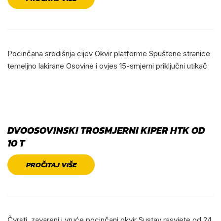
Pocinčana središnja cijev Okvir platforme Spuštene stranice
temeljno lakirane Osovine i ovjes 15-smjerni priključni utikač
DVOOSOVINSKI TROSMJERNI KIPER HTK OD
10 T
PROČITAJ VIŠE
Čvrsti, zavareni i vruće pocinčani okvir Sustav rasvjete od 24