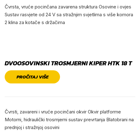
Čvrsta, vruće pocinčana zavarena struktura Osovine i ovjes
Sustav rasvjete od 24 V sa stražnjim svjetlima s više komora
2 klina za kotače s držačima
DVOOSOVINSKI TROSMJERNI KIPER HTK 18 T
PROČITAJ VIŠE
Čvrsti, zavareni i vruće pocinčani okvir Okvir platforme
Motorni, hidraulički trosmjerni sustav prevrtanja Blatobrani na
prednjoj i stražnjoj osovini