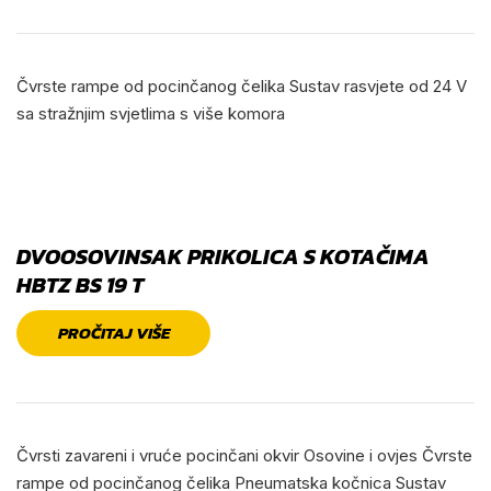
Čvrste rampe od pocinčanog čelika Sustav rasvjete od 24 V
sa stražnjim svjetlima s više komora
DVOOSOVINSAK PRIKOLICA S KOTAČIMA
HBTZ BS 19 T
PROČITAJ VIŠE
Čvrsti zavareni i vruće pocinčani okvir Osovine i ovjes Čvrste
rampe od pocinčanog čelika Pneumatska kočnica Sustav