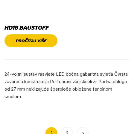
HD18 BAUSTOFF
PROČITAJ VIŠE
24-voltni sustav rasvjete LED bočna gabaritna svjetla Čvrsta
zavarena konstrukcija Perforirani vanjski okvir Podna obloga
od 27 mm neklizajuće šperploče obložene fenolnom
smolom
1
2