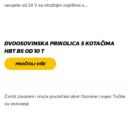
rasvjete od 24 V sa stražnjim svjetlima s…
DVOOSOVINSKA PRIKOLICA S KOTAČIMA
HBT BS OD 10 T
PROČITAJ VIŠE
Čvrsti zavareni i vruće pocinčani okvir Osovine i ovjes Točke
za vezivanje